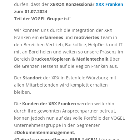
dürfen, dass der
XEROX Konzessionär
XRX Franken
zum 01.07.2024
Teil der VOGEL Gruppe ist!
Wir konnten uns durch die Integration der XRX
Franken ein
erfahrenes
und
motiviertes
Team in
den Bereichen Vertrieb, Backoffice, HelpDesk und IT
mit an Bord holen und weiten so unsere Präsenz im
Bereich
Drucken/Kopieren
&
Medientechnik
über
die Grenzen Hessens auf die Region Franken aus.
Der
Standort
der XRX in Estenfeld/Würzburg mit
allen Mitarbeitenden wird komplett erhalten
bleiben.
Die
Kunden der XRX Franken
werden weiterhin
durch ihre gewohnten Ansprechpartner betreut,
können jedoch nun auf das volle Portfolio der VOGEL
Unternehmensgruppe in den Segmenten
#Dokumentenmanagement
,
#Zeiterfassungssoftwar
e,
#ERP-
&
#CRM
-Lösungen